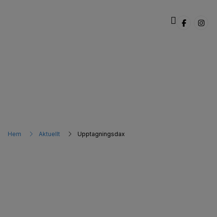
BÅTMAGASINET
,
DYVIK NEWS
,
KAMPANJER
Hem
Aktuellt
Upptagningsdax