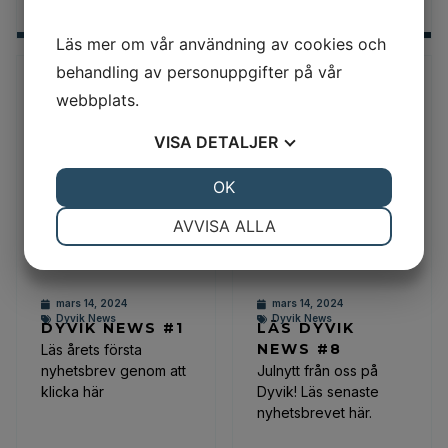
Läs mer om vår användning av cookies och
behandling av personuppgifter på vår
webbplats.
VISA
DETALJER
JA
NEJ
OK
JA
NEJ
NÖDVÄNDIG
INSTÄLLNINGAR
AVVISA ALLA
JA
NEJ
JA
NEJ
MARKNADSFÖRING
STATISTIK
mars 14, 2024
mars 14, 2024
Dyvik News
Dyvik News
DYVIK NEWS #1
LÄS DYVIK
NEWS #8
Läs årets första
nyhetsbrev genom att
Julnytt från oss på
klicka här
Dyvik! Läs senaste
nyhetsbrevet här.