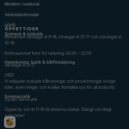
Medlem i sweboat
Verkstadsformulär
GDPR
ÖPPETTIDER
Sjömack & sjöbutik
Bemannad vardagar kl 9-18, lördagar kl 10-17 och söndagar kl
10-16.
Kontoautomat finns för tankning 06:00 – 22:00
Hamnkontor, butik & båtförsäljning
Vardagar kl 8-17
OBS!
Vi erbjuder bokade båtvisningar och provkörningar övriga
tider, även helger och kvällar. Kontakta oss för att boka tid.
Sommarcafé
Dyviks Varvscafé
Öppet tis-sön kl 11-16 till skolorna startar. Stängt vid riktigt
ruskväder!