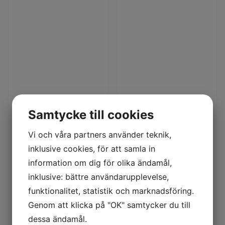
Samtycke till cookies
maj 14, 2023
september 14, 2023
Kampanjer
Kampanjer
BOTTENSPOLNI
HÖSTKAMPANJ
Vi och våra partners använder teknik,
NGEN HAR
ALL INCLUSIVE!
inklusive cookies, för att samla in
ÖPPNAT – SPAR
Vår bästa höstkampanj
information om dig för olika ändamål,
BRÄNSLE!
någonsin!Hösten är på
inklusive: bättre användarupplevelse,
Spara bränsle – håll
väg, men än är
botten ren, inte bara
sommaren inte över!
funktionalitet, statistik och marknadsföring.
från havstulpaner!
Vi kryddar
Genom att klicka på "OK" samtycker du till
Bara en liten
dessa ändamål.
algbeväxning ger