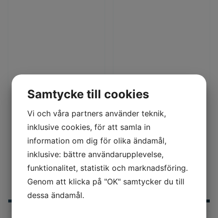
maj 14, 2023
september 14, 2023
Samtycke till cookies
Kampanjer
Kampanjer
BOTTENSPOLNI
HÖSTKAMPANJ
NGEN HAR
ALL INCLUSIVE!
Vi och våra partners använder teknik,
ÖPPNAT – SPAR
Vår bästa höstkampanj
BRÄNSLE!
inklusive cookies, för att samla in
någonsin!Hösten är på
Spara bränsle – håll
väg, men än är
information om dig för olika ändamål,
botten ren, inte bara
sommaren inte över!
inklusive: bättre användarupplevelse,
från havstulpaner!
Vi kryddar
funktionalitet, statistik och marknadsföring.
Bara en liten
algbeväxning ger
Genom att klicka på "OK" samtycker du till
dessa ändamål.