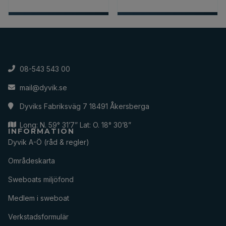
08-543 543 00
mail@dyvik.se
Dyviks Fabriksväg 7 18491 Åkersberga
Long: N. 59° 31’7” Lat: O. 18° 30’8”
INFORMATION
Dyvik A-Ö (råd & regler)
Områdeskarta
Sweboats miljöfond
Medlem i sweboat
Verkstadsformulär