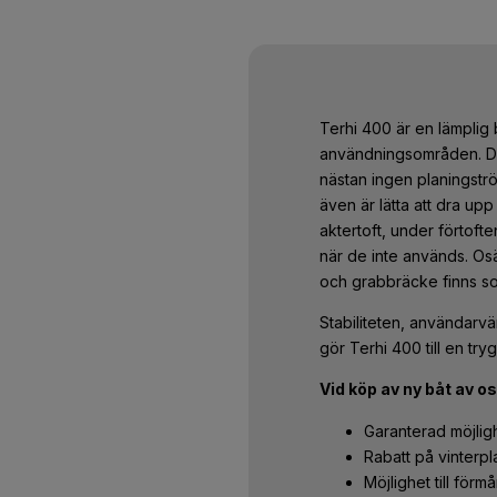
Terhi 400 är en lämplig 
användningsområden. Den
nästan ingen planingströ
även är lätta att dra u
aktertoft, under förtofte
när de inte används. Osä
och grabbräcke finns som
Stabiliteten, användarv
gör Terhi 400 till en tryg
Vid köp av ny båt av os
Garanterad möjligh
Rabatt på vinterpl
Möjlighet till förm