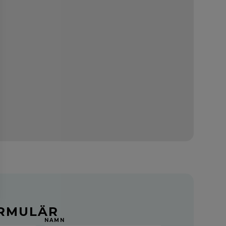
RMULÄR
NAMN