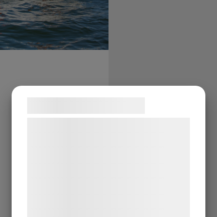
Samtykke til cookies
Vi og vores samarbejdspartnere bruger
teknologier, herunder cookies, til at
indsamle oplysninger om dig til forskellige
formål, herunder: Tilpasning af annoncering,
bedre brugeroplevelse, funktionalitet,
statistik og marketing. Disse oplysninger
kan blive delt med annoncerings- og