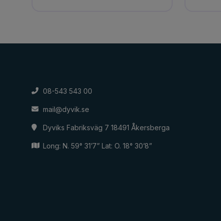
08-543 543 00
mail@dyvik.se
Dyviks Fabriksväg 7 18491 Åkersberga
Long: N. 59° 31’7” Lat: O. 18° 30’8”