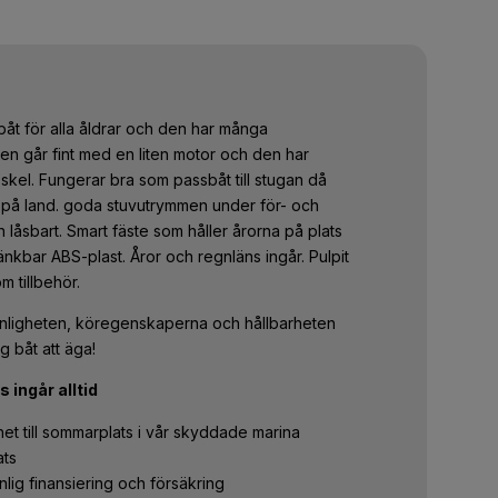
båt för alla åldrar och den har många
 går fint med en liten motor och den har
skel. Fungerar bra som passbåt till stugan då
pp på land. goda stuvutrymmen under för- och
n låsbart. Smart fäste som håller årorna på plats
nkbar ABS-plast. Åror och regnläns ingår. Pulpit
 tillbehör.
änligheten, köregenskaperna och hållbarheten
g båt att äga!
s ingår alltid
et till sommarplats i vår skyddade marina
ats
ånlig finansiering och försäkring