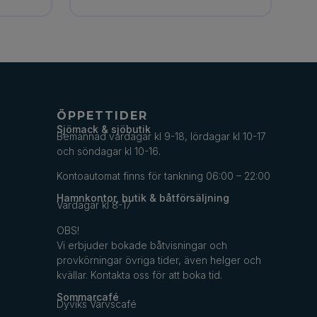
ÖPPETTIDER
Sjömack & sjöbutik
Bemannad vardagar kl 9-18, lördagar kl 10-17
och söndagar kl 10-16.
Kontoautomat finns för tankning 06:00 – 22:00
Hamnkontor, butik & båtförsäljning
Vardagar kl 8-17
OBS!
Vi erbjuder bokade båtvisningar och
provkörningar övriga tider, även helger och
kvällar. Kontakta oss för att boka tid.
Sommarcafé
Dyviks Varvscafé