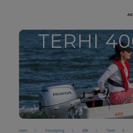
AK
TERHI 40
Hem
Försäljning
Båt
Terhi