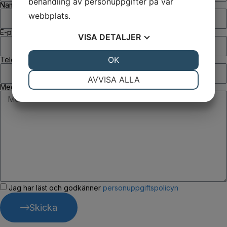
behandling av personuppgifter på vår
Namn
webbplats.
E-post
VISA
DETALJER
JA
NEJ
OK
JA
NEJ
Telefon
NÖDVÄNDIG
INSTÄLLNINGAR
AVVISA ALLA
Meddelande
JA
NEJ
JA
NEJ
MARKNADSFÖRING
STATISTIK
Jag har läst och godkänner
personuppgiftspolicyn
Skicka