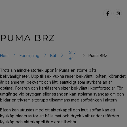
PUMA BRZ
Silv
Hem
Försäljning
Båt
Puma BRz
er
Trots sin mindre storlek uppnår Puma en större båts
bekvämligheter. Upp till sex vuxna reser bekvämt i båten, körandet
är balanserat, bekvämt och lätt, samtidigt som styrkänslan är
optimal. Föraren och kartläsaren sitter bekvämt i komfortstolar. För
umgänge vid bryggan eller stranden kan stolarna svängas om och
bildar en trivsam sittgrupp tillsammans med soffbänken i aktern.
Båten kan utrustas med ett akterkapell och inuti soffan kan ett
kylskåp placeras för att hålla mat och dryck kallt under utfärden.
Kylskåp och akterkapell är extra tillbehör.