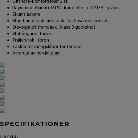
Offshore-komfortstolar 2 st.
Raymarine Axiom+ 9 RV -kartplotter + CPT-S -givare
Skumsläckare
Stort handsfack med lock i kartläsarens konsol
Stävögla på framdäck (Klass 3 godkänd)
Stötfångare i fören
Trailerkrok i fören
Täckta förvaringslådor för fendrar
Vindruta av härdat glas
SPECIFIKATIONER
Längd: