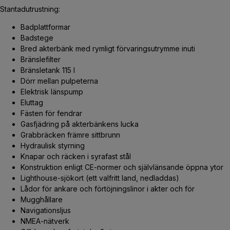
Stantadutrustning:
Badplattformar
Badstege
Bred akterbänk med rymligt förvaringsutrymme inuti
Bränslefilter
Bränsletank 115 l
Dörr mellan pulpeterna
Elektrisk länspump
Eluttag
Fästen för fendrar
Gasfjädring på akterbänkens lucka
Grabbräcken främre sittbrunn
Hydraulisk styrning
Knapar och räcken i syrafast stål
Konstruktion enligt CE-normer och självlänsande öppna ytor
Lighthouse-sjökort (ett valfritt land, nedladdas)
Lådor för ankare och förtöjningslinor i akter och för
Mugghållare
Navigationsljus
NMEA-nätverk