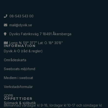
08-543 543 00
mail@dyvik.se
Dyviks Fabriksväg 7 18491 Åkersberga
Long: N. 59° 31’7” Lat: O. 18° 30’8”
INFORMATION
Dyvik A-Ö (råd & regler)
Områdeskarta
Sweboats miljöfond
Medlem i sweboat
Verkstadsformulär
GDPR
ÖPPETTIDER
Sjömack & sjöbutik
Bemannad vardagar kl 9-18, lördagar kl 10-17 och söndagar kl