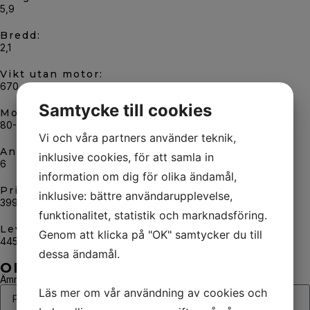
5,9
Bredd:
2,1
Vikt utan motor:
670
Samtycke till cookies
Motorstyrka:
80-115 hk
Vi och våra partners använder teknik,
Antal passagerare:
inklusive cookies, för att samla in
6
information om dig för olika ändamål,
Pris från:
inklusive: bättre användarupplevelse,
399 900 kr
funktionalitet, statistik och marknadsföring.
Leveransklar:
Genom att klicka på "OK" samtycker du till
445 445kr inkl Mercury 115 ProXS
dessa ändamål.
OFFERTFORMULÄR
Ämne
Läs mer om vår användning av cookies och